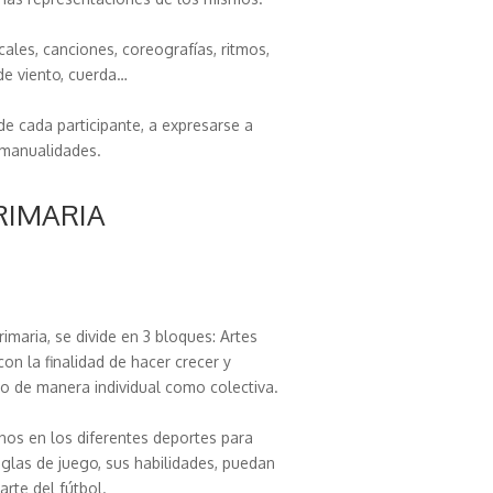
cales, canciones, coreografías, ritmos,
de viento, cuerda…
de cada participante, a expresarse a
y manualidades.
PRIMARIA
Primaria, se divide en 3 bloques: Artes
con la finalidad de hacer crecer y
nto de manera individual como colectiva.
umnos en los diferentes deportes para
eglas de juego, sus habilidades, puedan
arte del fútbol.