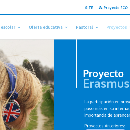
SITE
Proyecto ECO
 escolar
Oferta educativa
Pastoral
Proyectos
Proyecto
Erasmus
La participación en pro
paso más en su internaci
importancia de aprender
Proyectos Anteriores: