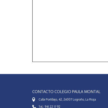
CONTACTO COLEGIO PAULA MONTAL
Calle Portillejo, 42, 26007 Logroño, La Rioja
Tel.: 941 22 17 92