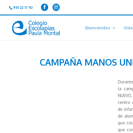
941 22 17 92
Bienvenidos
Vida
CAMPAÑA MANOS UN
Durante
la cam
NUEVO,
centro
de infan
de alum
que col
que co