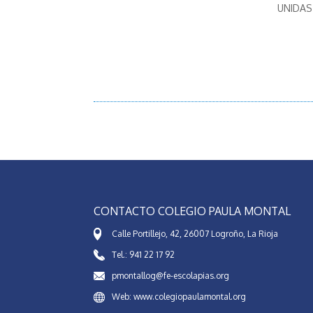
UNIDAS 
CONTACTO COLEGIO PAULA MONTAL
Calle Portillejo, 42, 26007 Logroño, La Rioja
Tel.: 941 22 17 92
pmontallog@fe-escolapias.org
Web: www.colegiopaulamontal.org