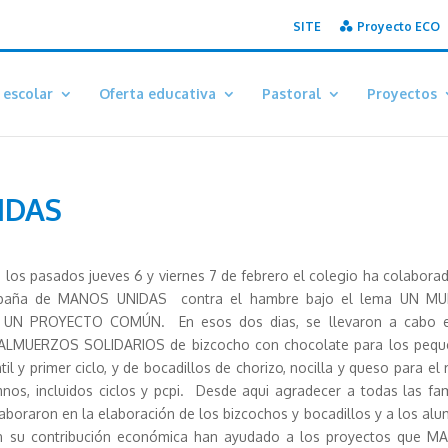
SITE
Proyecto ECO
 escolar
Oferta educativa
Pastoral
Proyectos
IDAS
 los pasados jueves 6 y viernes 7 de febrero el colegio ha colabora
paña de MANOS UNIDAS contra el hambre bajo el lema UN M
 UN PROYECTO COMÚN. En esos dos dias, se llevaron a cabo e
 ALMUERZOS SOLIDARIOS de bizcocho con chocolate para los peq
til y primer ciclo, y de bocadillos de chorizo, nocilla y queso para el 
nos, incluidos ciclos y pcpi. Desde aqui agradecer a todas las fam
aboraron en la elaboración de los bizcochos y bocadillos y a los al
n su contribución económica han ayudado a los proyectos que 