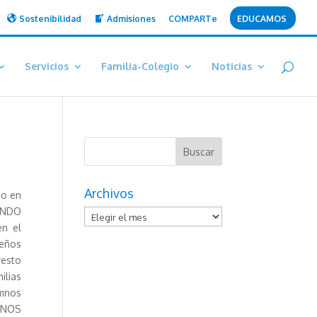
Sostenibilidad
Admisiones
COMPARTe
EDUCAMOS
Servicios
Familia-Colegio
Noticias
Archivos
do en
UNDO
Archivos
n el
ueños
resto
ilias
umnos
MANOS