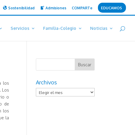
Sostenibilidad
Admisiones
COMPARTe
EDUCAMOS
Servicios
Familia-Colegio
Noticias
Archivos
a los
. Los
Archivos
rio o
ro de
n los
ue la