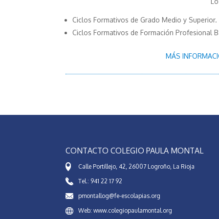
Lo
Ciclos Formativos de Grado Medio y Superior.
Ciclos Formativos de Formación Profesional B
MÁS INFORMACI
CONTACTO COLEGIO PAULA MONTAL
Calle Portillejo, 42, 26007 Logroño, La Rioja
Tel.: 941 22 17 92
pmontallog@fe-escolapias.org
Web: www.colegiopaulamontal.org