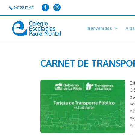
941 22 17 92
Bienvenidos
Vida
CARNET DE TRANSPO
Es
0,
po
se
es
dí
em