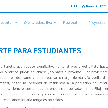
SITE
Proyecto ECO
 escolar
Oferta educativa
Pastoral
Proyectos
RTE PARA ESTUDIANTES
ta tarjeta, que reduce significativamente el precio del billete hast
50 céntimos, puede solicitarse ya y hasta el próximo 15 de noviembre
seedores del carné pueden realizar un viaje de ida y/o vuelta dia
manal, desde la localidad de residencia a la población del cent
tudios, siempre que ambas se encuentren ubicadas en La Rioja, e
as que figuren en el carné y en cualquiera de los servicios diarios q
presa concesionaria tenga establecidos.