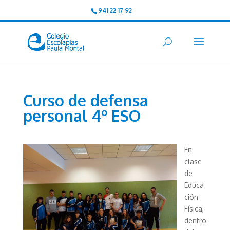
941 22 17 92
Curso de defensa
personal 4º ESO
En
clase
de
Educa
ción
Física,
dentro