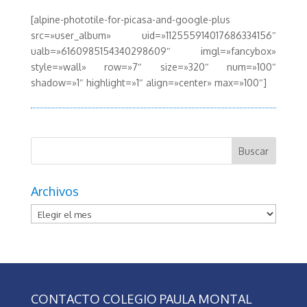
[alpine-phototile-for-picasa-and-google-plus
src=»user_album» uid=»112555914017686334156″
ualb=»6160985154340298609″ imgl=»fancybox»
style=»wall» row=»7″ size=»320″ num=»100″
shadow=»1″ highlight=»1″ align=»center» max=»100″]
Archivos
Archivos
CONTACTO COLEGIO PAULA MONTAL