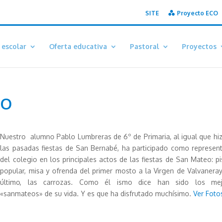
SITE
Proyecto ECO
 escolar
Oferta educativa
Pastoral
Proyectos
EO
Nuestro alumno Pablo Lumbreras de 6º de Primaria, al igual que hi
las pasadas fiestas de San Bernabé, ha participado como represen
del colegio en los principales actos de las fiestas de San Mateo: p
popular, misa y ofrenda del primer mosto a la Virgen de Valvaneray
último, las carrozas. Como él ismo dice han sido los mej
«sanmateos» de su vida. Y es que ha disfrutado muchísimo.
Ver Foto