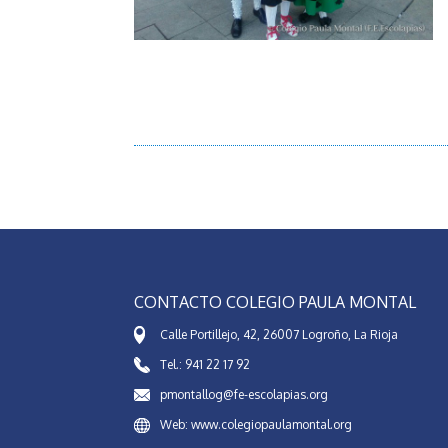
CONTACTO COLEGIO PAULA MONTAL
Calle Portillejo, 42, 26007 Logroño, La Rioja
Tel.: 941 22 17 92
pmontallog@fe-escolapias.org
Web: www.colegiopaulamontal.org