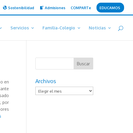
Sostenibilidad
Admisiones
COMPARTe
EDUCAMOS
Servicios
Familia-Colegio
Noticias
Archivos
zo en
tante
Archivos
isado
, por
ores
s