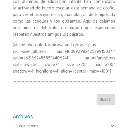
Los alumnos de educación infantil han comenzado
la actividad de huerto escolar esta semana de otoño,
para ver el proceso de algunas plantas de temporada
como las cebollas y los guisantes. Aquí os dejamos
una muestra del trabajo realizado que esperemos
respeten nuestros amigos los pájaros.
[alpine-phototile-for-picasa-and-google-plus
src=»user_album» uid=»100892982425399150371″
ualb=»6218624858534406241″ imgl=»fancybox»
style=»wall» row=»7″ size=»320″ num=»100″
shadow=»1″ highlight=»1″ align=»center» max=»100″]
Archivos
Archivos