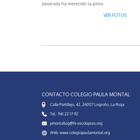
Javierada ha merecido la pena.
VER FOTOS
CONTACTO COLEGIO PAULA MONTAL
Calle Portillejo, 42, 26007 Logroño, La Rioja
Tel.: 941 22 17 92
pmontallog@fe-escolapias.org
Web: www.colegiopaulamontal.org