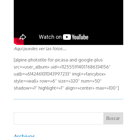
Aquí puedes ver las fotos….
[alpine-phototile-for-picasa-and-google-plus
src=»user_album» uid=»112555914017686334156″
ualb=»6142461011343997233″ imgl=»fancybox»
style=»wall» row=»6″ size=»320″ num=»50″
shadow=»1″ highlight=»1″ align=»center» max=»100″]
Archivos