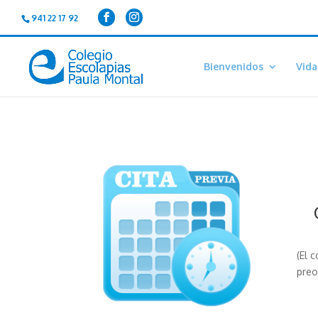
941 22 17 92
Bienvenidos
Vida
(El 
preo