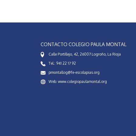
CONTACTO COLEGIO PAULA MONTAL
Calle Portillejo, 42, 26007 Logroño, La Rioja
Tel.: 941 22 17 92
pmontallog@fe-escolapias.org
Web: www.colegiopaulamontal.org