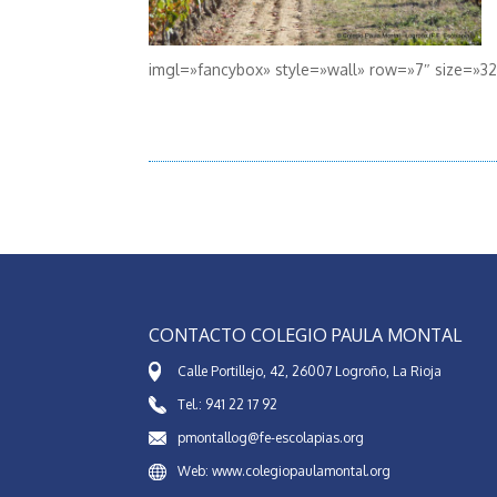
imgl=»fancybox» style=»wall» row=»7″ size=»3
CONTACTO COLEGIO PAULA MONTAL
Calle Portillejo, 42, 26007 Logroño, La Rioja
Tel.: 941 22 17 92
pmontallog@fe-escolapias.org
Web: www.colegiopaulamontal.org