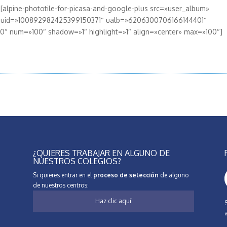
[alpine-phototile-for-picasa-and-google-plus src=»user_album»
uid=»100892982425399150371″ ualb=»6206300706166144401″
20″ num=»100″ shadow=»1″ highlight=»1″ align=»center» max=»100″]
¿QUIERES TRABAJAR EN ALGUNO DE
NUESTROS COLEGIOS?
Si quieres entrar en el
proceso de selección
de alguno
de nuestros centros:
Haz clic aquí