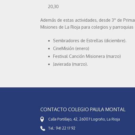
20,30
Además de estas actividades, desde 3º de Primar
Misiones de La Rioja para colegios y parroquias
Sembradores de Estrellas (diciembre).
CineMisión (enero)
Festival Canción Misionera (marzo)
Javierada (marzo).
CONTACTO COLEGIO PAULA MONTAL
Calle Portillejo, 42, 26007 Logroño, La Rioja
Tel.: 941 22 17 92