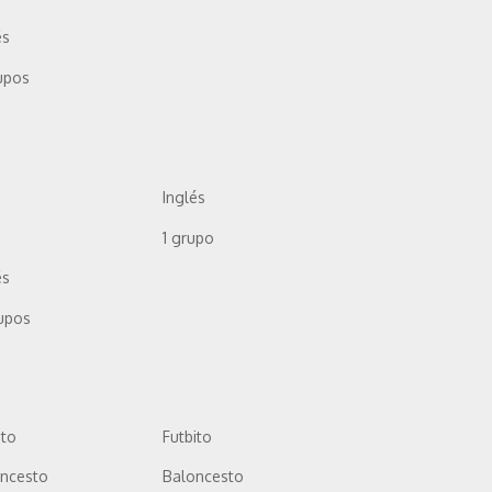
és
upos
Inglés
1 grupo
és
upos
ito
Futbito
oncesto
Baloncesto