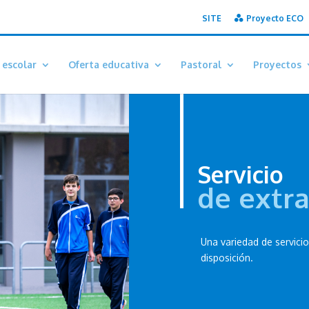
SITE
Proyecto ECO
 escolar
Oferta educativa
Pastoral
Proyectos
Servicio
de extr
Una variedad de servici
disposición.