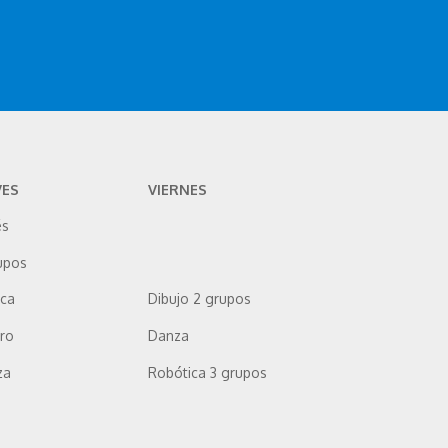
VES
VIERNES
és
upos
ica
Dibujo 2 grupos
ro
Danza
za
Robótica 3 grupos