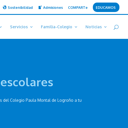
Sostenibilidad
Admisiones
COMPARTe
EDUCAMOS
Servicios
Familia-Colegio
Noticias
aescolares
os del Colegio Paula Montal de Logroño a tu