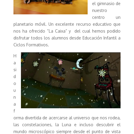
el gimnasio de
nuestro
centro un
planetario móvil. Un excelente recurso educativo que
nos ha ofrecido “La Caixa” y del cual hemos podido
disfrutar todos los alumnos desde Educación Infantil a
Ciclos Formativos.
H
a
si
d
o
u
n
a
f
orma divertida de acercarse al universo que nos rodea,
las constelaciones, la Luna e incluso descubrir el
mundo microscópico siempre desde el punto de vista