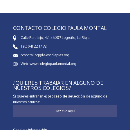
CONTACTO COLEGIO PAULA MONTAL
Calle Portillejo, 42, 26007 Logroño, La Rioja
Tel.: 941 22 17 92
pmontallog@fe-escolapias.org
Web: www.colegiopaulamontal.org
¿QUIERES TRABAJAR EN ALGUNO DE
NUESTROS COLEGIOS?
Si quieres entrar en el
proceso de selección
de alguno de
nuestros centros:
Haz clic aquí
Canal de información